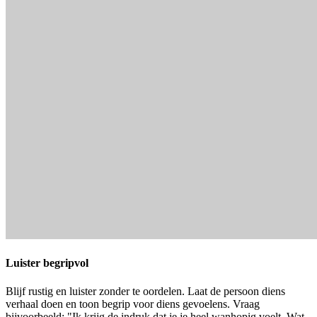
Luister begripvol
Blijf rustig en luister zonder te oordelen. Laat de persoon diens
verhaal doen en toon begrip voor diens gevoelens. Vraag
bijvoorbeeld: "Ik krijg de indruk dat je je heel wanhopig voelt. Wat