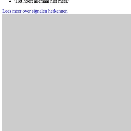
‘Het hoeft allemaal niet meer.’
Lees meer over signalen herkennen